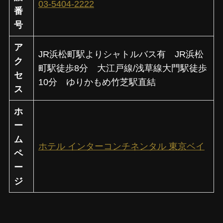
03-5404-2222
番
号
ア
JR浜松町駅よりシャトルバス有 JR浜松
ク
町駅徒歩8分 大江戸線/浅草線大門駅徒歩
セ
10分 ゆりかもめ竹芝駅直結
ス
ホ
ー
ム
ホテル インターコンチネンタル 東京ベイ
ペ
ー
ジ