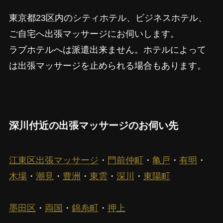
東京都23区内のシティホテル、ビジネスホテル、
ご自宅へ出張マッサージにお伺いします。
ラブホテルへは派遣出来ません。ホテルによって
は出張マッサージを止められる場合もあります。
深川付近の出張マッサージのお伺い先
江東区出張マッサージ
・
門前仲町
・
亀戸
・
有明
・
木場
・
潮見
・
豊洲
・
東雲
・
深川
・
東陽町
墨田区
・
両国
・
錦糸町
・
押上