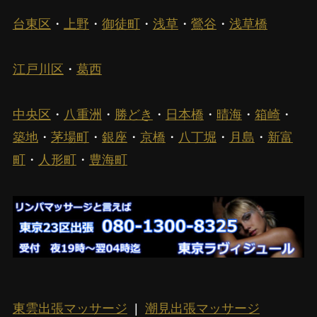
台東区
・
上野
・
御徒町
・
浅草
・
鶯谷
・
浅草橋
江戸川区
・
葛西
中央区
・
八重洲
・
勝どき
・
日本橋
・
晴海
・
箱崎
・
築地
・
茅場町
・
銀座
・
京橋
・
八丁堀
・
月島
・
新富
町
・
人形町
・
豊海町
東雲出張マッサージ
|
潮見出張マッサージ